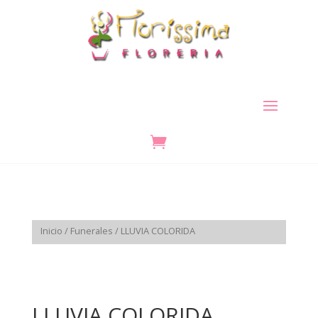

Inicio
/
Funerales
/ LLUVIA COLORIDA
LLUVIA COLORIDA