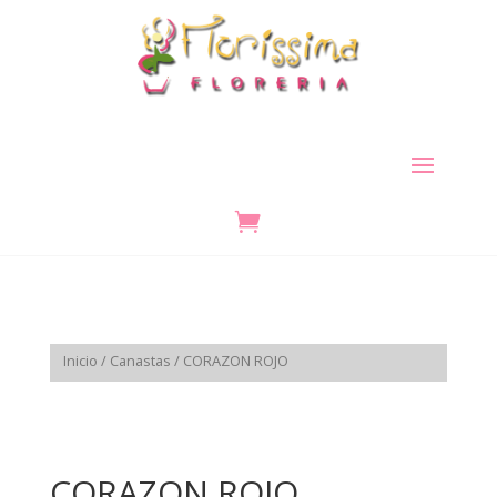

Inicio
/
Canastas
/ CORAZON ROJO
CORAZON ROJO