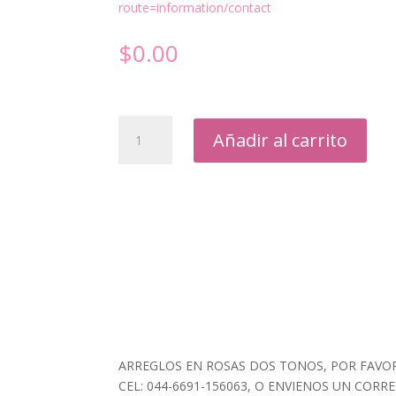
route=information/contact
$
0.00
ARREGLOS
Añadir al carrito
EN
ROSAS
DOS
TONOS
cantidad
ARREGLOS EN ROSAS DOS TONOS, POR FAVOR
CEL: 044-6691-156063, O ENVIENOS UN CORR