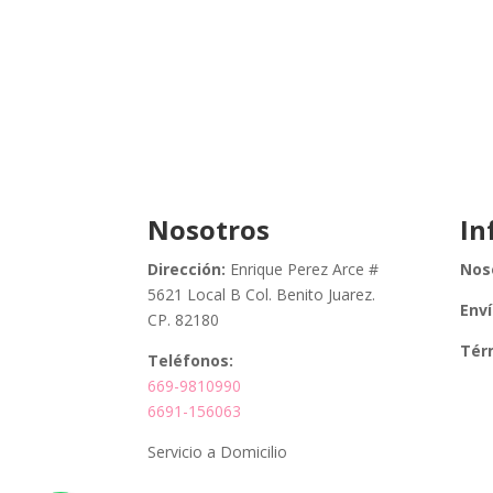
Nosotros
In
Dirección:
Enrique Perez Arce #
Nos
5621 Local B Col. Benito Juarez.
Env
CP. 82180
Tér
Teléfonos:
669-9810990
6691-156063
Servicio a Domicilio