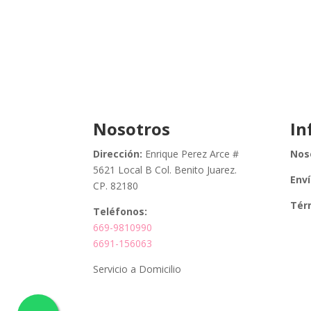
Nosotros
In
Dirección:
Enrique Perez Arce #
Nos
5621 Local B Col. Benito Juarez.
Env
CP. 82180
Tér
Teléfonos:
669-9810990
6691-156063
Servicio a Domicilio