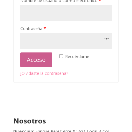
Nombre de usuario o correo electrónico
*
Contraseña
*
Recuérdame
Acceso
¿Olvidaste la contraseña?
Nosotros
Dirección:
Enrique Perez Arce # 5621 Local B Col.